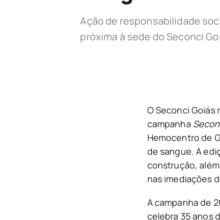
Ação de responsabilidade soc
próxima à sede do Seconci Go
O Seconci Goiás r
campanha
Seconc
Hemocentro de Go
de sangue. A edi
construção, além
nas imediações do
A campanha de 2
celebra 35 anos 