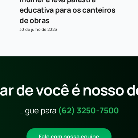
educativa para os canteiros
de obras
30 de julho de 2026
ar de você é nosso d
Ligue para
(62) 3250-7500
Fale com nossa equipe