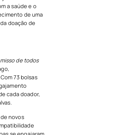
om a saúde e o
alecimento de uma
o da doação de
omisso de todos
ago,
 Com 73 bolsas
ngajamento
de cada doador,
lvas.
o de novos
mpatibilidade
soas se engajaram