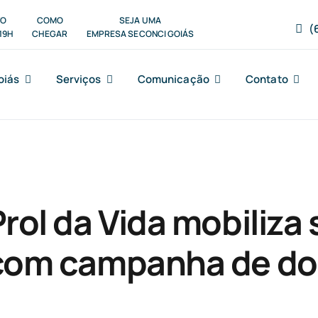
TO
COMO
SEJA UMA
(
19H
CHEGAR
EMPRESA SECONCI GOIÁS
oiás
Serviços
Comunicação
Contato
rol da Vida mobiliza 
com campanha de do