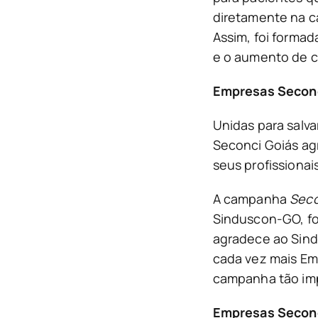
diretamente na c
Assim, foi forma
e o aumento de c
Empresas Seconci
Unidas para salv
Seconci Goiás ag
seus profissionai
A campanha
Seco
Sinduscon-GO, fo
agradece ao Sind
cada vez mais Em
campanha tão imp
Empresas Seconci