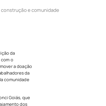
a construção e comunidade
dição da
a com o
omover a doação
rabalhadores da
 da comunidade
nci Goiás, que
gajamento dos