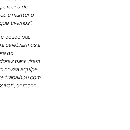
 parceria de
uda a manter o
que tivemos”.
ade desde sua
ra celebrarmos a
pre do
dores para virem
ém nossa equipe
ue trabalhou com
sível”
, destacou