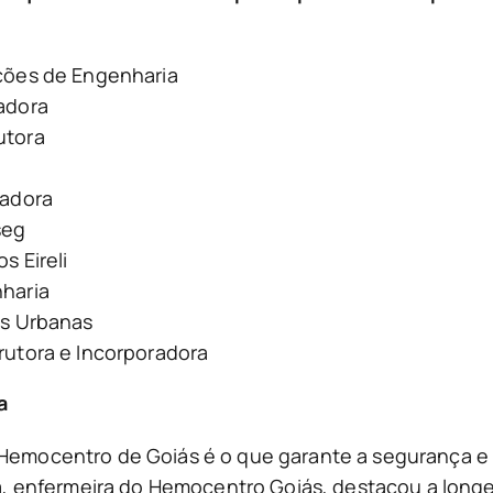
ções de Engenharia
adora
utora
radora
seg
s Eireli
haria
es Urbanas
utora e Incorporadora
a
 Hemocentro de Goiás é o que garante a segurança e a
lva, enfermeira do Hemocentro Goiás, destacou a long