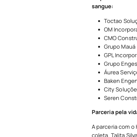
sangue:
Toctao Solu
OM Incorpor
CMO Constr
Grupo Mauá
GPL Incorpo
Grupo Enge
Áurea Serviço
Baken Engen
City Soluçõ
Seren Constr
Parceria pela vid
A parceria com o
coleta. Talita Si