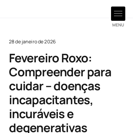
Ir
para
o
conteúdo
28 de janeiro de 2026
Fevereiro Roxo:
Compreender para
cuidar – doenças
incapacitantes,
incuráveis e
degenerativas